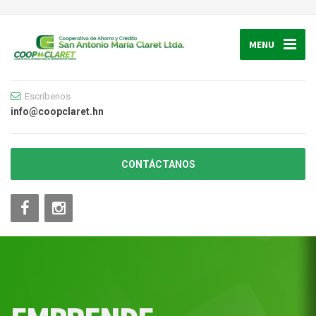
MENU
Escríbenos
info@coopclaret.hn
CONTÁCTANOS