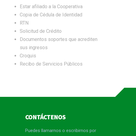
Estar afiliado a la Cooperativa
Copia de Cédula de Identidad
RTN
Solicitud de Crédito
Documentos soportes que acrediten
sus ingresos
Croquis
Recibo de Servicios Públicos
CONTÁCTENOS
Puedes llamarnos o escribirnos por