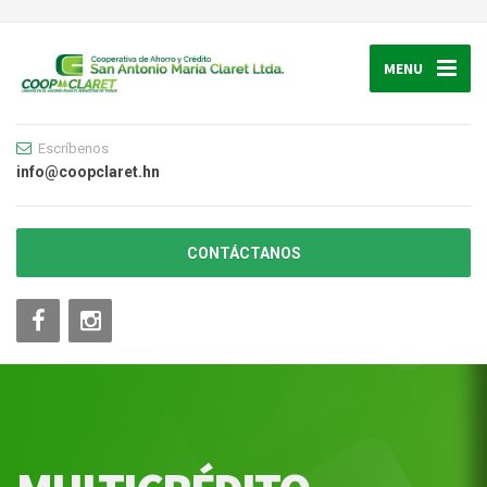
MENU
Escríbenos
info@coopclaret.hn
CONTÁCTANOS