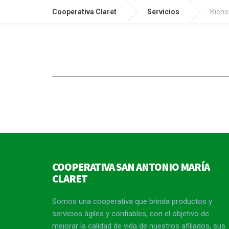
Cooperativa Claret
Servicios
Biene
COOPERATIVA SAN ANTONIO MARÍA
CLARET
Somos una cooperativa que brinda productos y
servicios ágiles y confiables, con el objetivo de
mejorar la calidad de vida de nuestros afiliados, sus